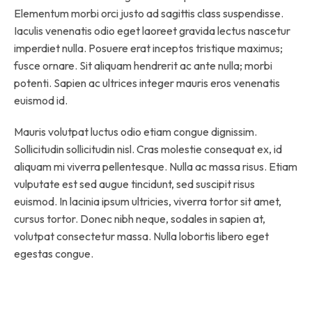
Elementum morbi orci justo ad sagittis class suspendisse.
Iaculis venenatis odio eget laoreet gravida lectus nascetur
imperdiet nulla. Posuere erat inceptos tristique maximus;
fusce ornare. Sit aliquam hendrerit ac ante nulla; morbi
potenti. Sapien ac ultrices integer mauris eros venenatis
euismod id.
Mauris volutpat luctus odio etiam congue dignissim.
Sollicitudin sollicitudin nisl. Cras molestie consequat ex, id
aliquam mi viverra pellentesque. Nulla ac massa risus. Etiam
vulputate est sed augue tincidunt, sed suscipit risus
euismod. In lacinia ipsum ultricies, viverra tortor sit amet,
cursus tortor. Donec nibh neque, sodales in sapien at,
volutpat consectetur massa. Nulla lobortis libero eget
egestas congue.