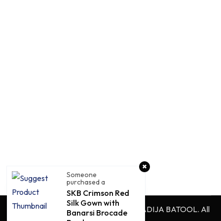
Someone
purchased a
SKB Crimson Red
Silk Gown with
Copyright © 2026 SULAIMAN-BY KHADIJA BATOOL. All
Banarsi Brocade