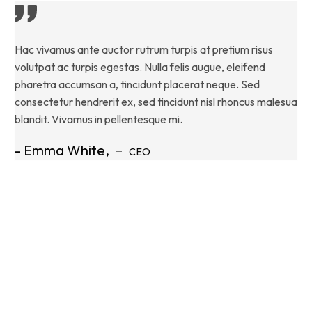
Hac vivamus ante auctor rutrum turpis at pretium risus
Pe
volutpat.ac turpis egestas. Nulla felis augue, eleifend
ma
pharetra accumsan a, tincidunt placerat neque. Sed
el
consectetur hendrerit ex, sed tincidunt nisl rhoncus malesua
Se
blandit. Vivamus in pellentesque mi.
ma
- Emma White,
-
CEO