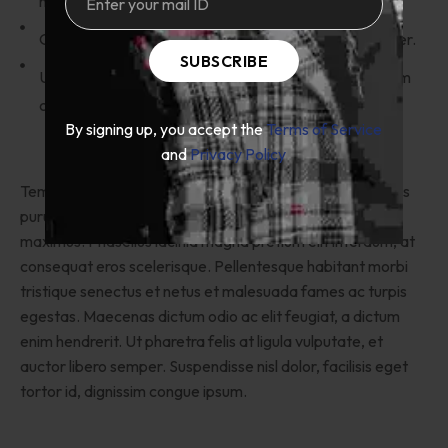
hendrerit.
Odio fames at ligula vulputate, et auctor libero semper.
SUBSCRIBE
Ullamcorper dignissim, facilisis eget tortor id, dignissim
congue ipsum.
By signing up, you accept the
Terms of Service
and
Privacy Policy
Tempor tincidunt elit finibus dictum nibh, non varius metus
purus in magna. Pellentesque in elit sit amet elit facilisis
maximus. Phasellus lacinia magna pretium elit interdum, at
consequat eros scelerisque. Pellentesque habitant morbi
tristique senectus et netus et malesuada fames ac turpis
egestas. Maecenas dictum odio ac elit feugiat, a dictum
enim hendrerit. Ut pharetra felis at ligula vulputate, et
auctor libero semper. Suspendisse nisl dolor, facilisis eget
tortor id, dignissim congue ipsum.