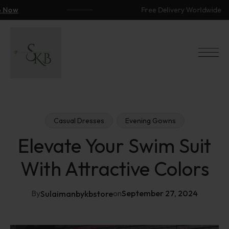
w
Free Delivery Worldwide
Casual Dresses
Evening Gowns
Elevate Your Swim Suit
With Attractive Colors
By
on
September 27, 2024
Sulaimanbykbstore