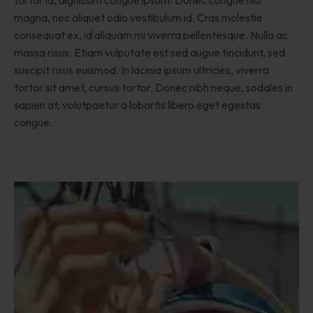
tortor id, dignissim congue ipsum. Donec congue nisi
magna, nec aliquet odio vestibulum id. Cras molestie
consequat ex, id aliquam mi viverra pellentesque. Nulla ac
massa risus. Etiam vulputate est sed augue tincidunt, sed
suscipit risus euismod. In lacinia ipsum ultricies, viverra
tortor sit amet, cursus tortor. Donec nibh neque, sodales in
sapien at, volutpaetur a lobortis libero eget egestas
congue.