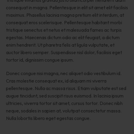
Tristique vivamus gravida justo ullamcorper hendrerit diam
consequat in magna. Pellentesque in elit sit amet elit facilisis
maximus. Phasellus lacinia magna pretium elit interdum, at
consequat eros scelerisque. Pellentesque habitant morbi
tristique senectus et netus et malesuada fames ac turpis
egestas. Maecenas dictum odio ac elit feugiat, a dictum
enim hendrerit. Ut pharetra felis at ligula vulputate, et
auctor libero semper. Suspendisse nisl dolor, facilisis eget
tortor id, dignissim congue ipsum.
Donec congue nisi magna, nec aliquet odio vestibulum id.
Cras molestie consequat ex, id aliquam mi viverra
pellentesque. Nulla ac massa risus. Etiam vulputate est sed
augue tincidunt, sed suscipit risus euismod. In lacinia ipsum
ultricies, viverra tortor sit amet, cursus tortor. Donec nibh
neque, sodales in sapien at, volutpat consectetur massa.
Nulla lobortis libero eget egestas congue.